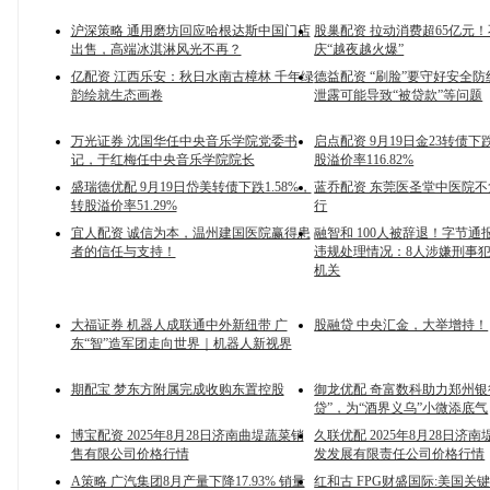
沪深策略 通用磨坊回应哈根达斯中国门店
股巢配资 拉动消费超65亿元
出售，高端冰淇淋风光不再？
庆“越夜越火爆”
亿配资 江西乐安：秋日水南古樟林 千年绿
德益配资 “刷脸”要守好安全防
韵绘就生态画卷
泄露可能导致“被贷款”等问题
万光证券 沈国华任中央音乐学院党委书
启点配资 9月19日金23转债下跌
记，于红梅任中央音乐学院院长
股溢价率116.82%
盛瑞德优配 9月19日岱美转债下跌1.58%，
蓝乔配资 东莞医圣堂中医院
转股溢价率51.29%
行
宜人配资 诚信为本，温州建国医院赢得患
融智和 100人被辞退！字节通
者的信任与支持！
违规处理情况：8人涉嫌刑事
机关
大福证券 机器人成联通中外新纽带 广
股融贷 中央汇金，大举增持！
东“智”造军团走向世界｜机器人新视界
期配宝 梦东方附属完成收购东置控股
御龙优配 奇富数科助力郑州银
贷”，为“酒界义乌”小微添底气
博宝配资 2025年8月28日济南曲堤蔬菜销
久联优配 2025年8月28日济
售有限公司价格行情
发发展有限责任公司价格行情
A策略 广汽集团8月产量下降17.93% 销量
红和古 FPG财盛国际:美国关