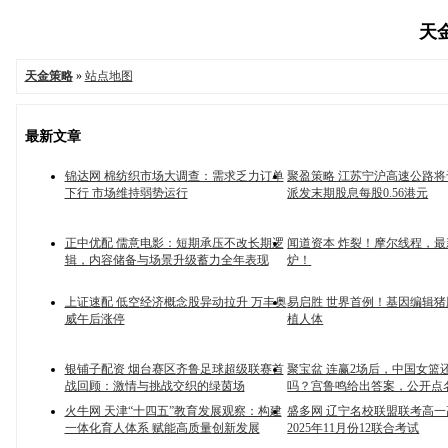
天金
天金策略
»
站点地图
最新文章
锦达网 棉纺织市场大调查：需求乏力订单
聚盈策略 江苏宁沪高速公路将于
下行 市场维持弱势运行
派发末期股息每股0.56港元
正中优配 儒意电影：短期承压不改长期逻
闻道资本 炸裂！摩尔线程，
辑，内容储备与场景升级蓄力全年表现
炉！
上证速配 低空经济概念股异动拉升 万丰奥
易启胜 世界首例！基因编辑
威午后涨停
植人体
银铺子配资 烟台赛区齐鲁足球超级联赛首
聚宝盆 连赢2场后，中国女篮
战回顾：激情与挑战交织的绿茵场
吗？宫鲁鸣给出答案，公开点
火牛网 天津“十四五”教育发展观察：构建
盛多网 辽宁名校联盟联考高
一体化育人体系 赋能高质量创新发展
2025年11月份12联合考试