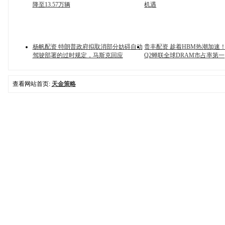
降至13.57万辆
机遇
杨帆配资 特朗普政府拟取消部分妨碍自动
贵丰配资 趁着HBM热潮加速
驾驶部署的过时规定，马斯克回应
Q2蝉联全球DRAM市占率第一
查看网站首页:
天金策略