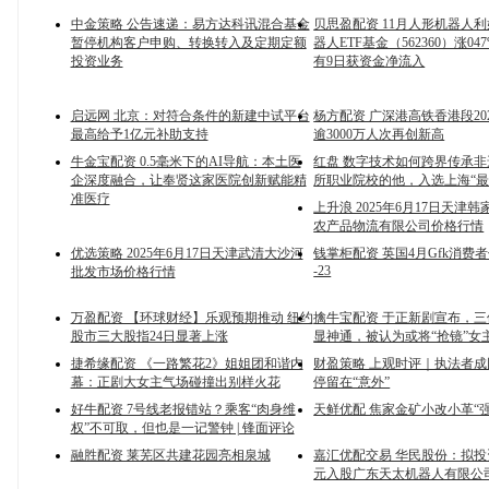
中金策略 公告速递：易方达科讯混合基金
贝思盈配资 11月人形机器人
暂停机构客户申购、转换转入及定期定额
器人ETF基金（562360）涨04
投资业务
有9日获资金净流入
启远网 北京：对符合条件的新建中试平台
杨方配资 广深港高铁香港段20
最高给予1亿元补助支持
逾3000万人次再创新高
牛金宝配资 0.5毫米下的AI导航：本土医
红盘 数字技术如何跨界传承
企深度融合，让奉贤这家医院创新赋能精
所职业院校的他，入选上海“最
准医疗
上升浪 2025年6月17日天津
农产品物流有限公司价格行情
优选策略 2025年6月17日天津武清大沙河
钱掌柜配资 英国4月Gfk消费
-23
批发市场价格行情
万盈配资 【环球财经】乐观预期推动 纽约
擒牛宝配资 于正新剧宣布，
股市三大股指24日显著上涨
显神通，被认为或将“抢镜”女
捷希缘配资 《一路繁花2》姐姐团和谐内
财盈策略 上观时评｜执法者
幕：正剧大女主气场碰撞出别样火花
停留在“意外”
好牛配资 7号线老报错站？乘客“肉身维
天鲜优配 焦家金矿小改小革“
权”不可取，但也是一记警钟 | 锋面评论
融胜配资 莱芜区共建花园亮相泉城
嘉汇优配交易 华民股份：拟投
元入股广东天太机器人有限公